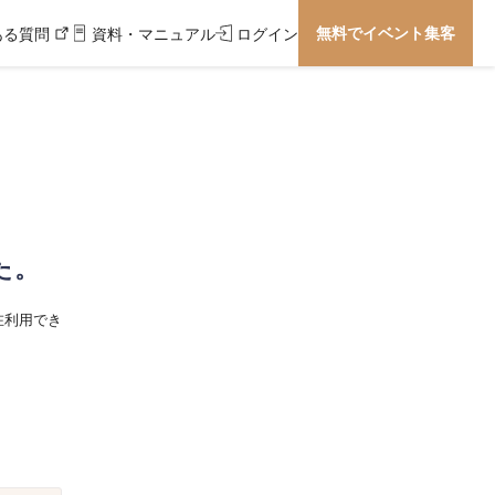
無料でイベント集客
ある質問
資料・マニュアル
ログイン
た。
在利用でき