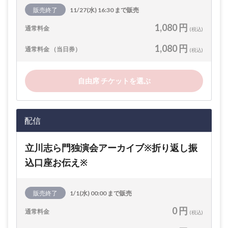
販売終了
11/27(水) 16:30 まで販売
1,080 円
通常料金
(税込)
1,080 円
通常料金 （当日券）
(税込)
自由席 チケットを選ぶ
配信
立川志ら門独演会アーカイブ※折り返し振
込口座お伝え※
販売終了
1/1(水) 00:00 まで販売
0 円
通常料金
(税込)