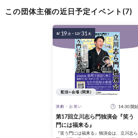
この団体主催の近日予定イベント(7)
19
31
8/
~
12/
水
木
配信+会場 (関東)
14:30 開
演劇・お笑い
第17回立川志ら門独演会『笑う
門には福来る』
『笑う門には福来る』独演会は、立川志ら