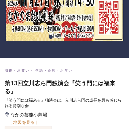
演劇・お笑い
落語・寄席・お笑い
第13回立川志ら門独演会『笑う門には福来
る』
『笑う門には福来る』独演会は、立川志ら門の成長を最も感じら
れる特別な会
なかの芸能小劇場
[ 地図を見る ]