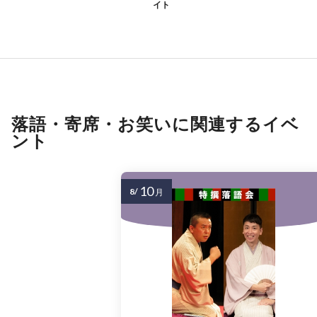
イト
落語・寄席・お笑いに関連するイベ
ント
10
8/
月