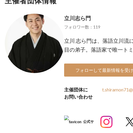
主催者団体情報
立川志ら門
フォロワー数：119
立川 志ら門は、落語立川流
目の弟子。落語家で唯一ト
フォローして最新情報を受
主催団体に
t.shiramon71@
お問い合わせ
公式サ