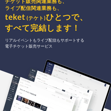
チケット販売関連業務も、
ライブ配信関連業務も、
teket
ひとつで、
(テケト)
すべて完結
します
！
リアルイベントもライブ配信もサポートする
電子チケット販売サービス