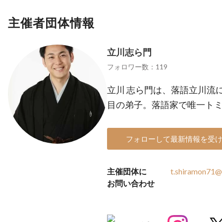
主催者団体情報
立川志ら門
フォロワー数：119
立川 志ら門は、落語立川流
目の弟子。落語家で唯一ト
フォローして最新情報を受
主催団体に
t.shiramon71@
お問い合わせ