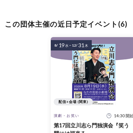
この団体主催の近日予定イベント(6)
19
31
8/
~
12/
水
木
配信+会場 (関東)
14:30 開
演劇・お笑い
第17回立川志ら門独演会『笑う