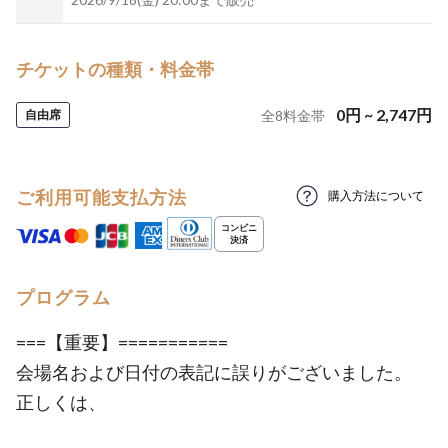
チケットの種類・料金帯
0
円
~
2,747
円
自由席
全
8
料金帯
ご利用可能支払方法
購入方法について
プログラム
===【重要】===========
会場名および日付の表記に誤りがございました。
正しくは、