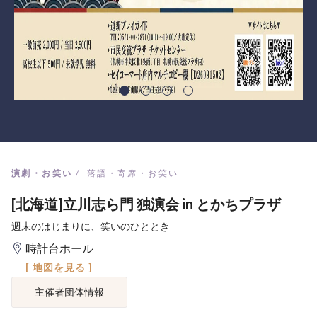
演劇・お笑い
落語・寄席・お笑い
[北海道]立川志ら門 独演会 in とかちプラザ
週末のはじまりに、笑いのひととき
時計台ホール
[ 地図を見る ]
主催者団体情報