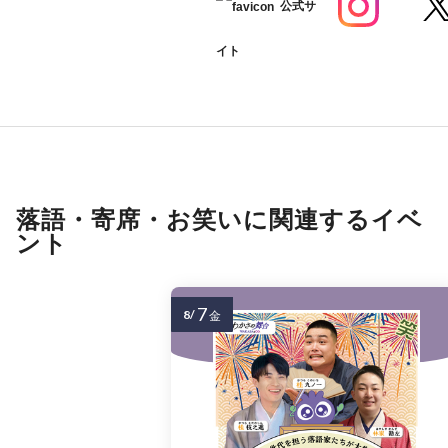
公式サ
イト
落語・寄席・お笑いに関連するイベ
ント
7
8/
金