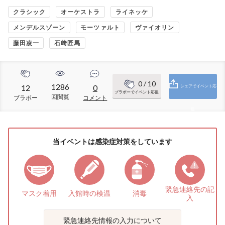
クラシック
オーケストラ
ライネッケ
メンデルスゾーン
モーツァルト
ヴァイオリン
藤田凌一
石﨑匠馬
0
/ 10
1286
12
0
シェアでイベント応
ブラボーでイベント応援
回閲覧
ブラボー
コメント
援
当イベントは感染症対策をしています
緊急連絡先の
記
マスク着用
入館時の検温
消毒
入
緊急連絡先情報の入力について