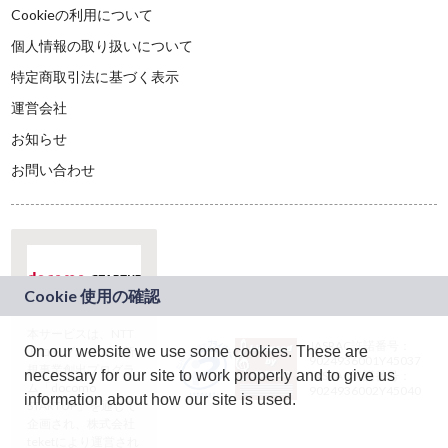
Cookieの利用について
個人情報の取り扱いについて
特定商取引法に基づく表示
運営会社
お知らせ
お問い合わせ
本サービスは、NTT
JASRAC許諾番号：
On our website we use some cookies. These are
ドコモグループの新
9024936001Y45037
規事業創出プログラ
necessary for our site to work properly and to give us
JASRAC許諾番号：
ム「docomo
9024936002Y45040
information about how our site is used.
STARTUP」を通じて
企画され、株式会社
teketにより運営され