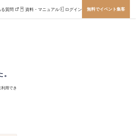
無料でイベント集客
ある質問
資料・マニュアル
ログイン
た。
在利用でき