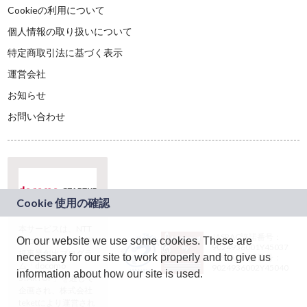
Cookieの利用について
個人情報の取り扱いについて
特定商取引法に基づく表示
運営会社
お知らせ
お問い合わせ
本サービスは、NTT
JASRAC許諾番号：
On our website we use some cookies. These are
ドコモグループの新
9024936001Y45037
規事業創出プログラ
necessary for our site to work properly and to give us
JASRAC許諾番号：
ム「docomo
9024936002Y45040
information about how our site is used.
STARTUP」を通じて
企画され、株式会社
teketにより運営され