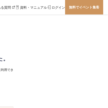
無料でイベント集客
ある質問
資料・マニュアル
ログイン
た。
在利用でき