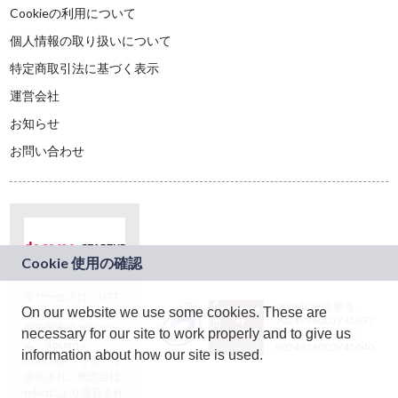
Cookieの利用について
個人情報の取り扱いについて
特定商取引法に基づく表示
運営会社
お知らせ
お問い合わせ
本サービスは、NTT
JASRAC許諾番号：
On our website we use some cookies. These are
ドコモグループの新
9024936001Y45037
規事業創出プログラ
necessary for our site to work properly and to give us
JASRAC許諾番号：
ム「docomo
9024936002Y45040
information about how our site is used.
STARTUP」を通じて
企画され、株式会社
teketにより運営され