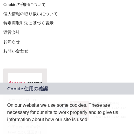
Cookieの利用について
個人情報の取り扱いについて
特定商取引法に基づく表示
運営会社
お知らせ
お問い合わせ
本サービスは、NTT
JASRAC許諾番号：
On our website we use some cookies. These are
ドコモグループの新
9024936001Y45037
規事業創出プログラ
necessary for our site to work properly and to give us
JASRAC許諾番号：
ム「docomo
9024936002Y45040
information about how our site is used.
STARTUP」を通じて
企画され、株式会社
teketにより運営され