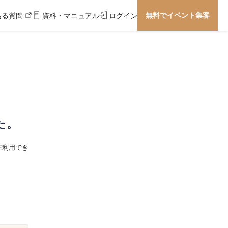
無料でイベント集客
ある質問
資料・マニュアル
ログイン
た。
在利用でき