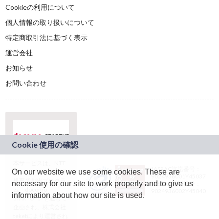
Cookieの利用について
個人情報の取り扱いについて
特定商取引法に基づく表示
運営会社
お知らせ
お問い合わせ
本サービスは、NTT
JASRAC許諾番号：
On our website we use some cookies. These are
ドコモグループの新
9024936001Y45037
規事業創出プログラ
necessary for our site to work properly and to give us
JASRAC許諾番号：
ム「docomo
9024936002Y45040
information about how our site is used.
STARTUP」を通じて
企画され、株式会社
teketにより運営され