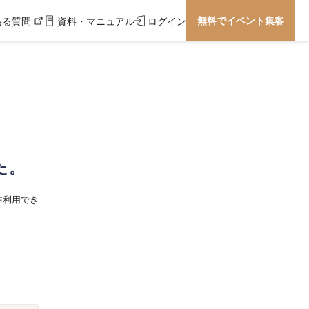
無料でイベント集客
ある質問
資料・マニュアル
ログイン
た。
在利用でき