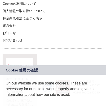
Cookieの利用について
個人情報の取り扱いについて
特定商取引法に基づく表示
運営会社
お知らせ
お問い合わせ
本サービスは、NTT
JASRAC許諾番号：
On our website we use some cookies. These are
ドコモグループの新
9024936001Y45037
規事業創出プログラ
necessary for our site to work properly and to give us
JASRAC許諾番号：
ム「docomo
9024936002Y45040
information about how our site is used.
STARTUP」を通じて
企画され、株式会社
teketにより運営され