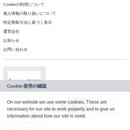
Cookieの利用について
個人情報の取り扱いについて
特定商取引法に基づく表示
運営会社
お知らせ
お問い合わせ
本サービスは、NTT
JASRAC許諾番号：
On our website we use some cookies. These are
ドコモグループの新
9024936001Y45037
規事業創出プログラ
necessary for our site to work properly and to give us
JASRAC許諾番号：
ム「docomo
9024936002Y45040
information about how our site is used.
STARTUP」を通じて
企画され、株式会社
teketにより運営され