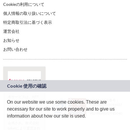
Cookieの利用について
個人情報の取り扱いについて
特定商取引法に基づく表示
運営会社
お知らせ
お問い合わせ
本サービスは、NTT
JASRAC許諾番号：
On our website we use some cookies. These are
ドコモグループの新
9024936001Y45037
規事業創出プログラ
necessary for our site to work properly and to give us
JASRAC許諾番号：
ム「docomo
9024936002Y45040
information about how our site is used.
STARTUP」を通じて
企画され、株式会社
teketにより運営され