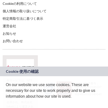
Cookieの利用について
個人情報の取り扱いについて
特定商取引法に基づく表示
運営会社
お知らせ
お問い合わせ
本サービスは、NTT
JASRAC許諾番号：
On our website we use some cookies. These are
ドコモグループの新
9024936001Y45037
規事業創出プログラ
necessary for our site to work properly and to give us
JASRAC許諾番号：
ム「docomo
9024936002Y45040
information about how our site is used.
STARTUP」を通じて
企画され、株式会社
teketにより運営され