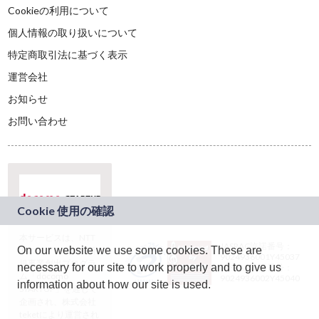
Cookieの利用について
個人情報の取り扱いについて
特定商取引法に基づく表示
運営会社
お知らせ
お問い合わせ
本サービスは、NTT
JASRAC許諾番号：
On our website we use some cookies. These are
ドコモグループの新
9024936001Y45037
規事業創出プログラ
necessary for our site to work properly and to give us
JASRAC許諾番号：
ム「docomo
9024936002Y45040
information about how our site is used.
STARTUP」を通じて
企画され、株式会社
teketにより運営され