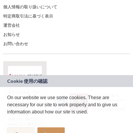
個人情報の取り扱いについて
特定商取引法に基づく表示
運営会社
お知らせ
お問い合わせ
本サービスは、NTT
JASRAC許諾番号：
On our website we use some cookies. These are
ドコモグループの新
9024936001Y45037
規事業創出プログラ
necessary for our site to work properly and to give us
JASRAC許諾番号：
ム「docomo
9024936002Y45040
information about how our site is used.
STARTUP」を通じて
企画され、株式会社
teketにより運営され
ています。