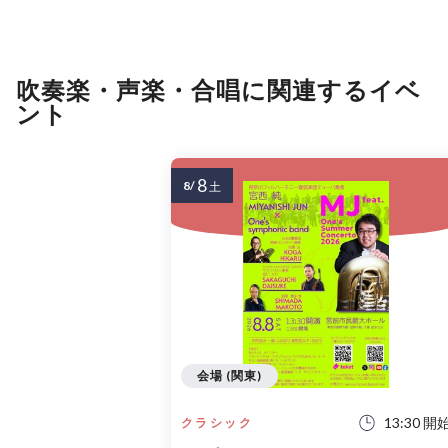
吹奏楽・声楽・合唱に関連するイベ
ント
8
8/
土
会場 (関東)
13:30 開
クラシック