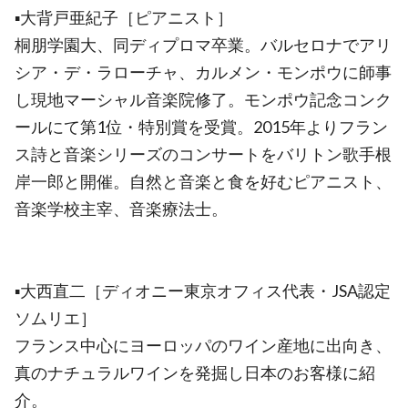
▪️大背戸亜紀子［ピアニスト］
桐朋学園大、同ディプロマ卒業。バルセロナでアリ
シア・デ・ラローチャ、カルメン・モンポウに師事
し現地マーシャル音楽院修了。モンポウ記念コンク
ールにて第1位・特別賞を受賞。2015年よりフラン
ス詩と音楽シリーズのコンサートをバリトン歌手根
岸一郎と開催。自然と音楽と食を好むピアニスト、
音楽学校主宰、音楽療法士。
▪️大西直二［ディオニー東京オフィス代表・JSA認定
ソムリエ］
フランス中心にヨーロッパのワイン産地に出向き、
真のナチュラルワインを発掘し日本のお客様に紹
介。