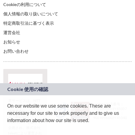
Cookieの利用について
個人情報の取り扱いについて
特定商取引法に基づく表示
運営会社
お知らせ
お問い合わせ
本サービスは、NTT
JASRAC許諾番号：
On our website we use some cookies. These are
ドコモグループの新
9024936001Y45037
規事業創出プログラ
necessary for our site to work properly and to give us
JASRAC許諾番号：
ム「docomo
9024936002Y45040
information about how our site is used.
STARTUP」を通じて
企画され、株式会社
teketにより運営され