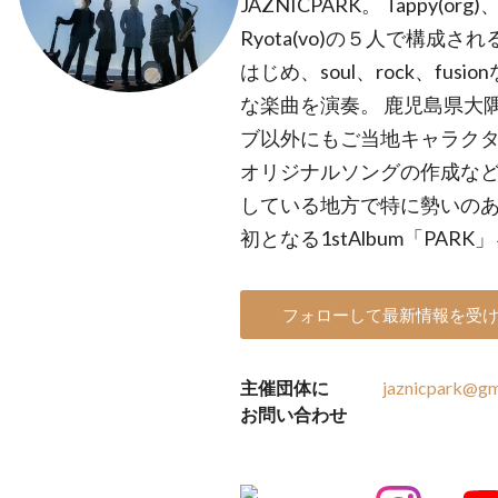
JAZNICPARK。 Tappy(org)、
Ryota(vo)の５人で構成さ
はじめ、soul、rock、fu
な楽曲を演奏。 鹿児島県大
ブ以外にもご当地キャラクタ
オリジナルソングの作成な
している地方で特に勢いのあるバ
初となる1stAlbum「PAR
フォローして最新情報を受
主催団体に
jaznicpark@gm
お問い合わせ