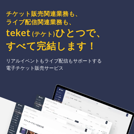
チケット販売関連業務も、
ライブ配信関連業務も、
teket
ひとつで、
(テケト)
すべて完結
します
！
リアルイベントもライブ配信もサポートする
電子チケット販売サービス