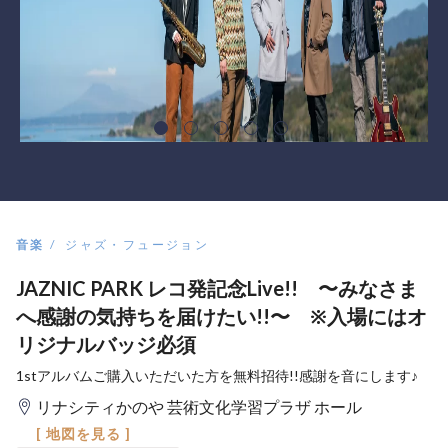
音楽
ジャズ・フュージョン
JAZNIC PARK レコ発記念Live!! 〜みなさま
へ感謝の気持ちを届けたい!!〜 ※入場にはオ
リジナルバッジ必須
1stアルバムご購入いただいた方を無料招待!!感謝を音にします♪
リナシティかのや 芸術文化学習プラザ ホール
[ 地図を見る ]