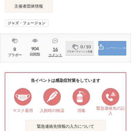
主催者団体情報
ジャズ・フュージョン
0
/ 10
904
8
16
シェアでイベント応
ブラボーでイベント応援
回閲覧
ブラボー
コメント
援
当イベントは感染症対策をしています
緊急連絡先の
記
マスク着用
入館時の検温
消毒
入
緊急連絡先情報の入力について