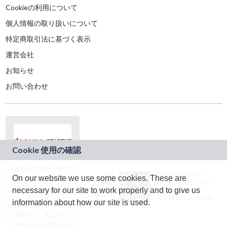
Cookieの利用について
個人情報の取り扱いについて
特定商取引法に基づく表示
運営会社
お知らせ
お問い合わせ
本サービスは、NTT
JASRAC許諾番号：
On our website we use some cookies. These are
ドコモグループの新
9024936001Y45037
規事業創出プログラ
necessary for our site to work properly and to give us
JASRAC許諾番号：
ム「docomo
9024936002Y45040
information about how our site is used.
STARTUP」を通じて
企画され、株式会社
teketにより運営され