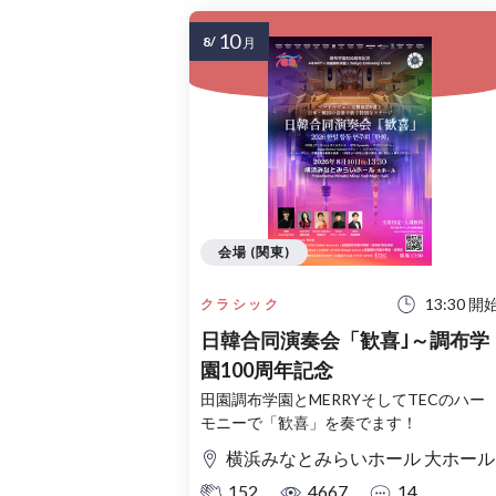
10
8/
月
会場 (関東)
13:30 開
クラシック
日韓合同演奏会「歓喜｣～調布学
園100周年記念
田園調布学園とMERRYそしてTECのハー
モニーで「歓喜」を奏でます！
横浜みなとみらいホール 大ホール
152
4667
14