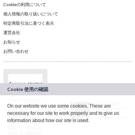
Cookieの利用について
個人情報の取り扱いについて
特定商取引法に基づく表示
運営会社
お知らせ
お問い合わせ
本サービスは、NTT
JASRAC許諾番号：
On our website we use some cookies. These are
ドコモグループの新
9024936001Y45037
規事業創出プログラ
necessary for our site to work properly and to give us
JASRAC許諾番号：
ム「docomo
9024936002Y45040
information about how our site is used.
STARTUP」を通じて
企画され、株式会社
teketにより運営され