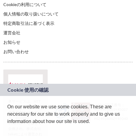
Cookieの利用について
個人情報の取り扱いについて
特定商取引法に基づく表示
運営会社
お知らせ
お問い合わせ
本サービスは、NTT
JASRAC許諾番号：
On our website we use some cookies. These are
ドコモグループの新
9024936001Y45037
規事業創出プログラ
necessary for our site to work properly and to give us
JASRAC許諾番号：
ム「docomo
9024936002Y45040
information about how our site is used.
STARTUP」を通じて
企画され、株式会社
teketにより運営され