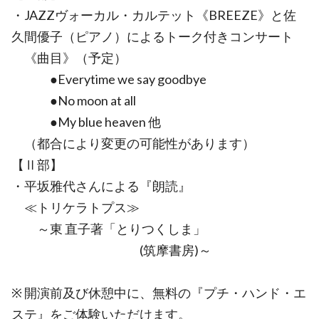
・JAZZヴォーカル・カルテット《BREEZE》と佐
久間優子（ピアノ）によるトーク付きコンサート
《曲目》（予定）
●Everytime we say goodbye
●No moon at all
●My blue heaven 他
（都合により変更の可能性があります）
【Ⅱ部】
・平坂雅代さんによる『朗読』
≪トリケラトプス≫
～東 直子著「とりつくしま」
(筑摩書房)～
※ 開演前及び休憩中に、無料の『プチ・ハンド・エ
ステ』をご体験いただけます。