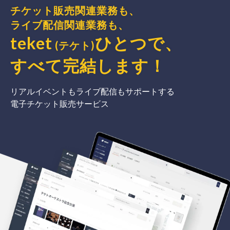
チケット販売関連業務も、
ライブ配信関連業務も、
teket
ひとつで、
(テケト)
すべて完結
します
！
リアルイベントもライブ配信もサポートする
電子チケット販売サービス