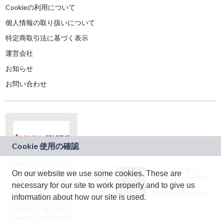
Cookieの利用について
個人情報の取り扱いについて
特定商取引法に基づく表示
運営会社
お知らせ
お問い合わせ
本サービスは、NTT
JASRAC許諾番号：
On our website we use some cookies. These are
ドコモグループの新
9024936001Y45037
規事業創出プログラ
necessary for our site to work properly and to give us
JASRAC許諾番号：
ム「docomo
9024936002Y45040
information about how our site is used.
STARTUP」を通じて
企画され、株式会社
teketにより運営され