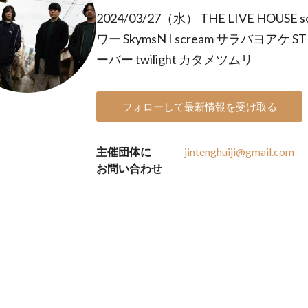
2024/03/27（水） THE LIVE HOU
ワー SkymsN I scream サラバヨアケ 
ーバー twilight カタメツムリ
フォローして最新情報を受け取る
主催団体に
jintenghuiji@gmail.com
お問い合わせ