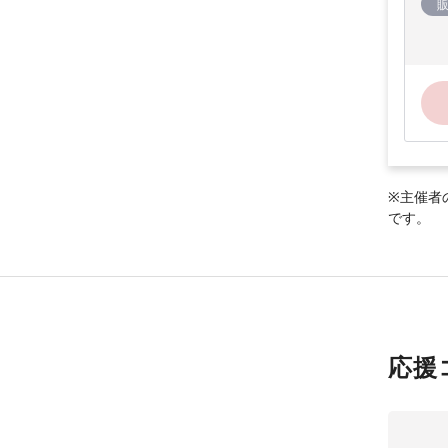
※主催者
です。
応援