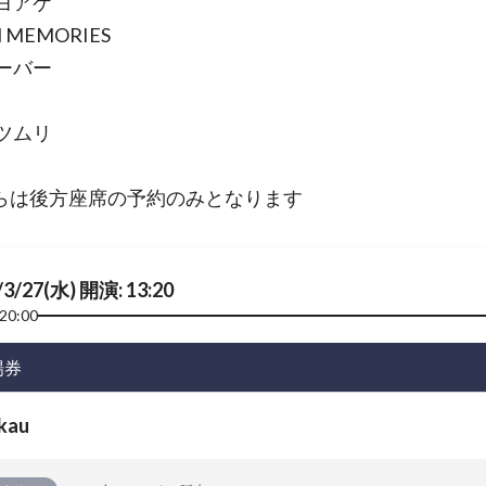
ヨアケ
 MEMORIES
ーバー
ツムリ
らは後方座席の予約のみとなります
/3/27(水) 開演: 13:20
20:00
場券
kau