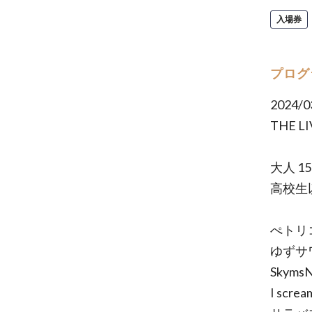
入場券
プログ
2024/
THE LI
大人 1
高校生以
ぺトリ
ゆずサ
Skyms
I screa