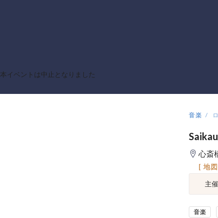
本イベントは中止となりました
音楽
Saikau
心斎
[ 地
主
音楽