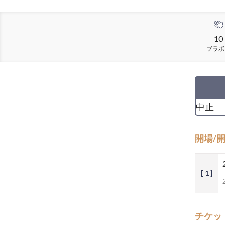
10
ブラボ
中止
開場/
[ 1 ]
チケッ