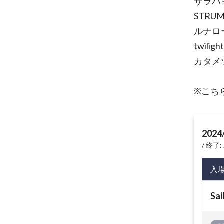
サラバ
STRUM
ルナロ
twilight
カタメ
※こち
2024
終了: 
入
Sai