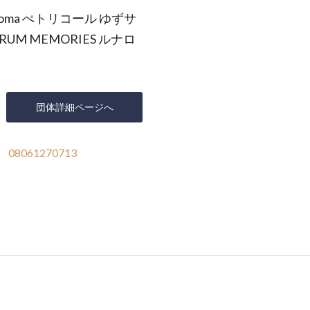
SE soma ぺトリコール ゆずサ
STRUM MEMORIES ルナロ
団体詳細ページへ
08061270713