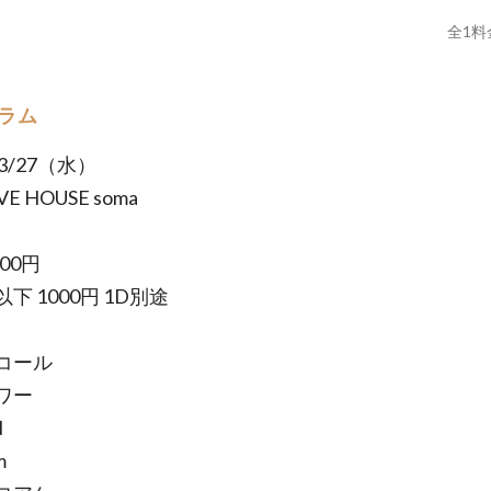
全
1
料
ラム
03/27（水）
VE HOUSE soma
500円
下 1000円 1D別途
コール
ワー
N
m