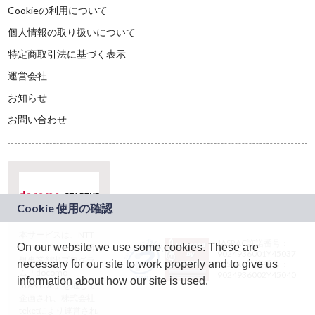
Cookieの利用について
個人情報の取り扱いについて
特定商取引法に基づく表示
運営会社
お知らせ
お問い合わせ
本サービスは、NTT
JASRAC許諾番号：
On our website we use some cookies. These are
ドコモグループの新
9024936001Y45037
規事業創出プログラ
necessary for our site to work properly and to give us
JASRAC許諾番号：
ム「docomo
9024936002Y45040
information about how our site is used.
STARTUP」を通じて
企画され、株式会社
teketにより運営され