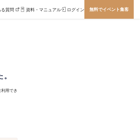
無料でイベント集客
ある質問
資料・マニュアル
ログイン
た。
在利用でき