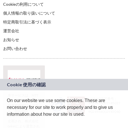
Cookieの利用について
個人情報の取り扱いについて
特定商取引法に基づく表示
運営会社
お知らせ
お問い合わせ
本サービスは、NTT
JASRAC許諾番号：
On our website we use some cookies. These are
ドコモグループの新
9024936001Y45037
規事業創出プログラ
necessary for our site to work properly and to give us
JASRAC許諾番号：
ム「docomo
9024936002Y45040
information about how our site is used.
STARTUP」を通じて
企画され、株式会社
teketにより運営され