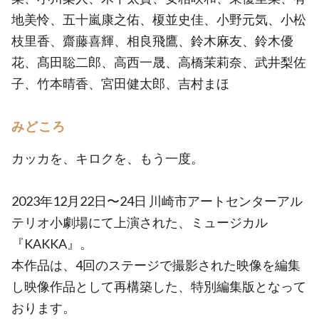
地美怜、五十嵐康之佑、榎並史佳、小野元気、小松
枝里香、齋藤喜輝、相良飛鷹、鈴木麻友、鈴木優
花、髙田聡二郎、高西一晟、高橋茉莉奈、武井梨佐
子、竹本晴香、宮田健太郎、吉村まほ
みどころ
カッカを、キロクを、もう一度。
2023年12月22日〜24日 川崎市アートセンターアル
テリオ小劇場にて上演された、ミュージカル
『KAKKA』。
本作品は、4回のステージで撮影された映像を編集
し映像作品として再構築した、特別編集版となって
おります。