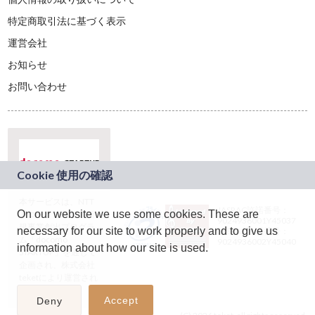
特定商取引法に基づく表示
運営会社
お知らせ
お問い合わせ
本サービスは、NTT
JASRAC許諾番号：
On our website we use some cookies. These are
ドコモグループの新
9024936001Y45037
規事業創出プログラ
necessary for our site to work properly and to give us
JASRAC許諾番号：
ム「docomo
9024936002Y45040
information about how our site is used.
STARTUP」を通じて
企画され、株式会社
teketにより運営され
ています。
Accept
Deny