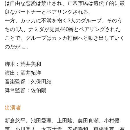
は自由な恋愛は禁止され、正常市民は遺伝子的に最
良なパートナーとペアリングされる。
一方、カッカに不満を抱く3人のグループ。そのう
ちの1人、ナミダが党員440番とペアリングされた
ことで、グループはカッカ打倒へと動き出していく
のだが……
脚本：荒井美和
演出：酒井拓洋
音楽監督：久保田結
舞台監督：佐伯陽
出演者
新倉悠平、池田愛理、上田駿、農田真潮、小村優
菜、小川楽人、木下太貴、安相咲和、東優里菜、有