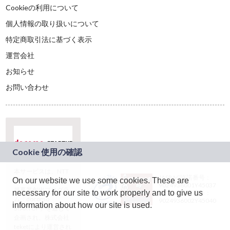
Cookieの利用について
個人情報の取り扱いについて
特定商取引法に基づく表示
運営会社
お知らせ
お問い合わせ
本サービスは、NTT
JASRAC許諾番号：
On our website we use some cookies. These are
ドコモグループの新
9024936001Y45037
規事業創出プログラ
necessary for our site to work properly and to give us
JASRAC許諾番号：
ム「docomo
9024936002Y45040
information about how our site is used.
STARTUP」を通じて
企画され、株式会社
teketにより運営され