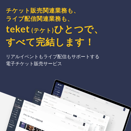
チケット販売関連業務も、
ライブ配信関連業務も、
teket
ひとつで、
(テケト)
すべて完結
します
！
リアルイベントもライブ配信もサポートする
電子チケット販売サービス