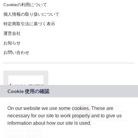
Cookieの利用について
個人情報の取り扱いについて
特定商取引法に基づく表示
運営会社
お知らせ
お問い合わせ
本サービスは、NTT
JASRAC許諾番号：
On our website we use some cookies. These are
ドコモグループの新
9024936001Y45037
規事業創出プログラ
necessary for our site to work properly and to give us
JASRAC許諾番号：
ム「docomo
9024936002Y45040
information about how our site is used.
STARTUP」を通じて
企画され、株式会社
teketにより運営され