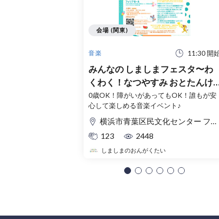
会場 (関東)
11:30 開
音楽
みんなの しましまフェスタ〜わ
くわく！なつやすみ おとたんけ
ん！〜
0歳OK！障がいがあってもOK！誰もが安
心して楽しめる音楽イベント♪
横浜市青葉区民文化センター フィリアホール
123
2448
しましまのおんがくたい