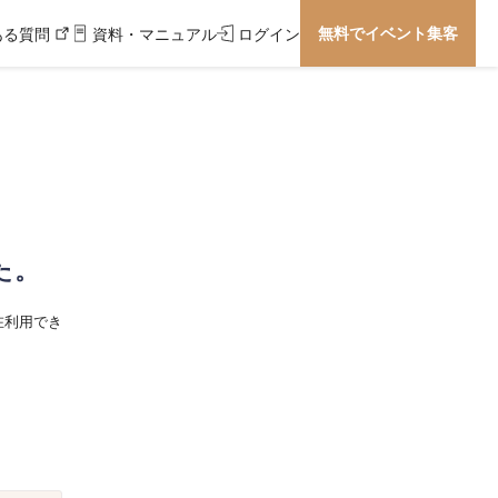
無料でイベント集客
ある質問
資料・マニュアル
ログイン
た。
在利用でき