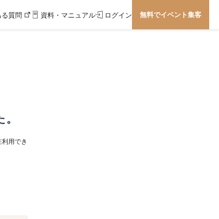
無料でイベント集客
ある質問
資料・マニュアル
ログイン
た。
在利用でき