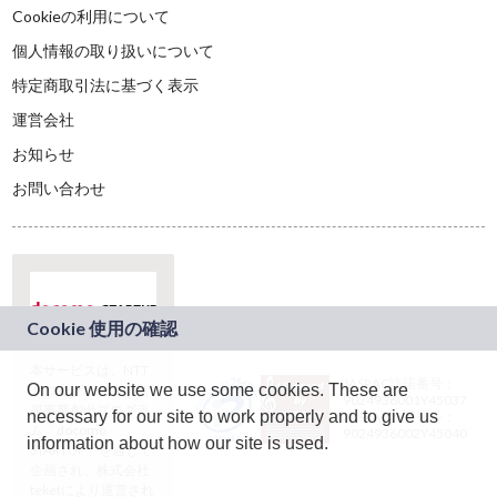
Cookieの利用について
個人情報の取り扱いについて
特定商取引法に基づく表示
運営会社
お知らせ
お問い合わせ
本サービスは、NTT
JASRAC許諾番号：
On our website we use some cookies. These are
ドコモグループの新
9024936001Y45037
規事業創出プログラ
necessary for our site to work properly and to give us
JASRAC許諾番号：
ム「docomo
9024936002Y45040
information about how our site is used.
STARTUP」を通じて
企画され、株式会社
teketにより運営され