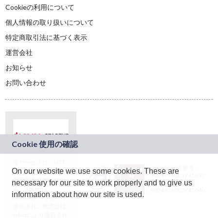
Cookieの利用について
個人情報の取り扱いについて
特定商取引法に基づく表示
運営会社
お知らせ
お問い合わせ
本サービスは、NTT
JASRAC許諾番号：
On our website we use some cookies. These are
ドコモグループの新
9024936001Y45037
規事業創出プログラ
necessary for our site to work properly and to give us
JASRAC許諾番号：
ム「docomo
9024936002Y45040
information about how our site is used.
STARTUP」を通じて
企画され、株式会社
teketにより運営され