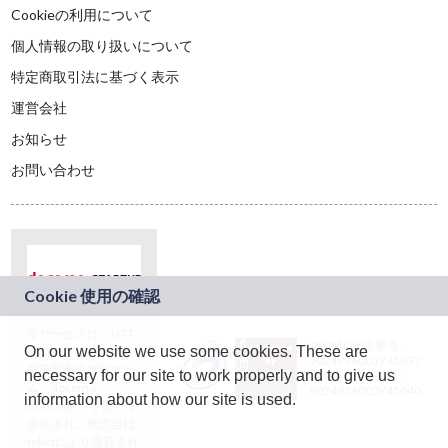
Cookieの利用について
個人情報の取り扱いについて
特定商取引法に基づく表示
運営会社
お知らせ
お問い合わせ
本サービスは、NTT
JASRAC許諾番号：
On our website we use some cookies. These are
ドコモグループの新
9024936001Y45037
規事業創出プログラ
necessary for our site to work properly and to give us
JASRAC許諾番号：
ム「docomo
9024936002Y45040
information about how our site is used.
STARTUP」を通じて
企画され、株式会社
teketにより運営され