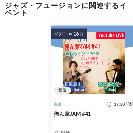
ジャズ・フュージョンに関連するイ
ベント
9
16
8/
~
8/
日
日
配信
19:30 開
音楽
俺ん家JAM #41
配信