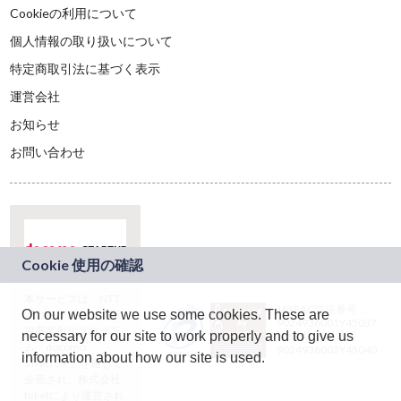
Cookieの利用について
個人情報の取り扱いについて
特定商取引法に基づく表示
運営会社
お知らせ
お問い合わせ
本サービスは、NTT
JASRAC許諾番号：
On our website we use some cookies. These are
ドコモグループの新
9024936001Y45037
規事業創出プログラ
necessary for our site to work properly and to give us
JASRAC許諾番号：
ム「docomo
9024936002Y45040
information about how our site is used.
STARTUP」を通じて
企画され、株式会社
teketにより運営され