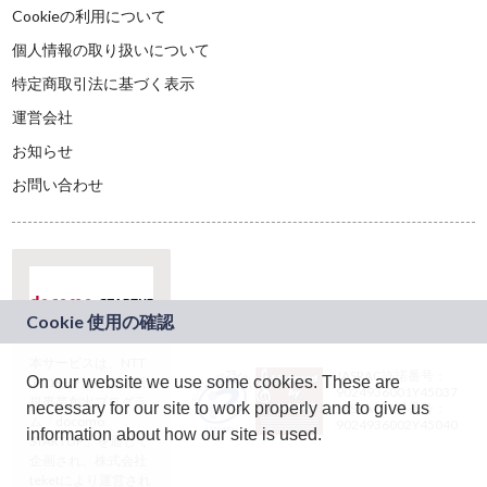
Cookieの利用について
個人情報の取り扱いについて
特定商取引法に基づく表示
運営会社
お知らせ
お問い合わせ
本サービスは、NTT
JASRAC許諾番号：
On our website we use some cookies. These are
ドコモグループの新
9024936001Y45037
規事業創出プログラ
necessary for our site to work properly and to give us
JASRAC許諾番号：
ム「docomo
9024936002Y45040
information about how our site is used.
STARTUP」を通じて
企画され、株式会社
teketにより運営され