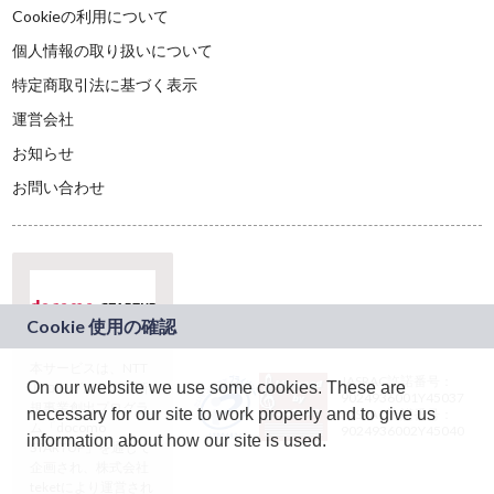
Cookieの利用について
個人情報の取り扱いについて
特定商取引法に基づく表示
運営会社
お知らせ
お問い合わせ
本サービスは、NTT
JASRAC許諾番号：
On our website we use some cookies. These are
ドコモグループの新
9024936001Y45037
規事業創出プログラ
necessary for our site to work properly and to give us
JASRAC許諾番号：
ム「docomo
9024936002Y45040
information about how our site is used.
STARTUP」を通じて
企画され、株式会社
teketにより運営され