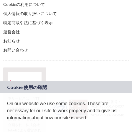
Cookieの利用について
個人情報の取り扱いについて
特定商取引法に基づく表示
運営会社
お知らせ
お問い合わせ
本サービスは、NTT
JASRAC許諾番号：
On our website we use some cookies. These are
ドコモグループの新
9024936001Y45037
規事業創出プログラ
necessary for our site to work properly and to give us
JASRAC許諾番号：
ム「docomo
9024936002Y45040
information about how our site is used.
STARTUP」を通じて
企画され、株式会社
teketにより運営され