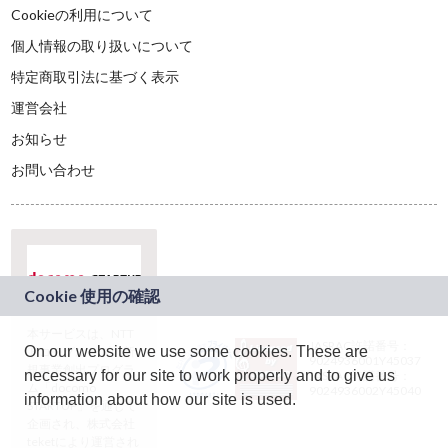
Cookieの利用について
個人情報の取り扱いについて
特定商取引法に基づく表示
運営会社
お知らせ
お問い合わせ
本サービスは、NTT
JASRAC許諾番号：
On our website we use some cookies. These are
ドコモグループの新
9024936001Y45037
規事業創出プログラ
necessary for our site to work properly and to give us
JASRAC許諾番号：
ム「docomo
9024936002Y45040
information about how our site is used.
STARTUP」を通じて
企画され、株式会社
teketにより運営され