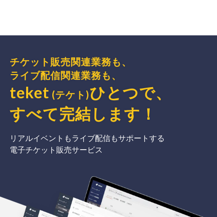
チケット販売関連業務も、
ライブ配信関連業務も、
teket
ひとつで、
(テケト)
すべて完結
します
！
リアルイベントもライブ配信もサポートする
電子チケット販売サービス