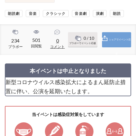
朗読劇
音楽
クラシック
音楽劇
演劇
朗読
0
/ 10
501
234
0
シェアでイベント応
ブラボーでイベント応援
回閲覧
ブラボー
コメント
援
本イベントは中止となりました
新型コロナウイルス感染拡大によるまん延防止措
置に伴い、公演を延期いたします。
当イベントは感染症対策をしています