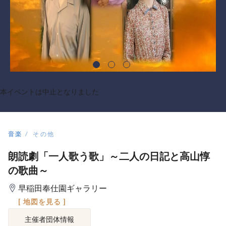
本イベントは中止となりました
音楽
その他
朗読劇「一人歌う歌」～二人の日記と高山惇
の歌曲～
早稲田奉仕園ギャラリー
[ 地図を見る ]
主催者団体情報