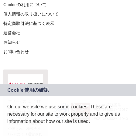
Cookieの利用について
個人情報の取り扱いについて
特定商取引法に基づく表示
運営会社
お知らせ
お問い合わせ
本サービスは、NTT
JASRAC許諾番号：
On our website we use some cookies. These are
ドコモグループの新
9024936001Y45037
規事業創出プログラ
necessary for our site to work properly and to give us
JASRAC許諾番号：
ム「docomo
9024936002Y45040
information about how our site is used.
STARTUP」を通じて
企画され、株式会社
teketにより運営され