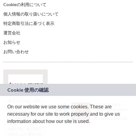
Cookieの利用について
個人情報の取り扱いについて
特定商取引法に基づく表示
運営会社
お知らせ
お問い合わせ
本サービスは、NTT
JASRAC許諾番号：
On our website we use some cookies. These are
ドコモグループの新
9024936001Y45037
規事業創出プログラ
necessary for our site to work properly and to give us
JASRAC許諾番号：
ム「docomo
9024936002Y45040
information about how our site is used.
STARTUP」を通じて
企画され、株式会社
teketにより運営され